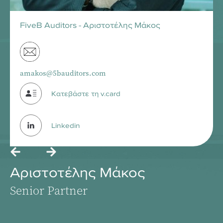
FiveB Auditors - Αριστοτέλης Μάκος
amakos@5bauditors.com
Κατεβάστε τη v.card
Linkedin
Αριστοτέλης Μάκος
Senior Partner