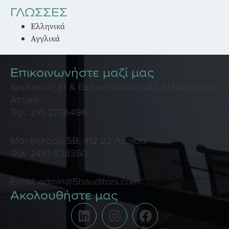
ΓΛΩΣΣΕΣ
Ελληνικά
Αγγλικά
Επικοινωνήστε μαζί μας
Ιφιγένειας 81 & Βελικοπούλου 142 31 Νέα Ιωνία
Αττική
Τηλ. 210 2776496
Μανδηλαρά 5B, 412 22 Λάρισα
Τηλ. 2410 533350
Email:
admin@5bauditors.com
Ακολουθήστε μας