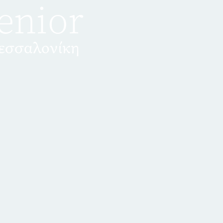
enior
Θεσσαλονίκη